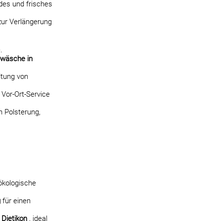
des und frisches
zur Verlängerung
.
owäsche in
ltung von
 Vor-Ort-Service
n Polsterung,
ökologische
g
für einen
 Dietikon
, ideal