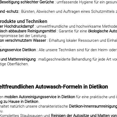
 Beseitigung schlechter Gerüche
: umfassende Hygiene für ein gesun
und -schutz
: Bürsten, Abwischen und Auftragen eines Schutzmittels 
rodukte und Techniken
ier Hochdruckdampf
: umweltfreundliche und hochwirksame Methode
logisch abbaubare Reinigungsmittel
: Garantie für eine
ökologische Aut
promisse bei der Leistung.
 von verschmutztem Wasser
: Erhaltung lokaler Ressourcen und Einha
.
gungsservice Dietikon
: Alle unsere Techniken sind für den Heim- oder
- und Mattenreinigung
: maßgeschneiderte Behandlung für jede Art vo
tige Oberflächen.
ltfreundlichen Autowasch-Formeln in Dietikon
ren
mobilen Autoreinigungsservice in Dietikon
für eine praktische und 
g zu Hause in Dietikon
.
altet natürlich unsere charakteristische
Dietikon-Innenraumreinigun
u.
 Komplettes Staubsaugen und
Reinigen der Autositze und Matten von