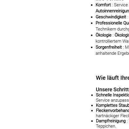
Komfort
: Service
Autoinnenreinigun
Geschwindigkeit
:
Professionelle Qua
Technikern durchg
Ökologie
:
Ökologi
kontrolliertem W
Sorgenfreiheit
: M
anhaltende Ergeb
Wie läuft Ih
Unsere Schrit
Schnelle Inspekt
Service anzupass
Komplettes Stau
Fleckenvorbehan
hartnäckiger Flec
Dampfreinigung
:
Teppichen.