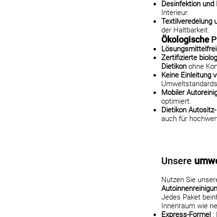
Desinfektion und
Interieur.
Textilveredelung 
der Haltbarkeit.
Ökologische
P
Lösungsmittelfre
Zertifizierte bio
Dietikon
ohne Kom
Keine Einleitung
Umweltstandards
Mobiler Autoreini
optimiert.
Dietikon Autositz
auch für hochwer
Unsere
umwe
Nutzen Sie unse
Autoinnenreinigun
Jedes Paket beinh
Innenraum wie ne
Express-Formel
: