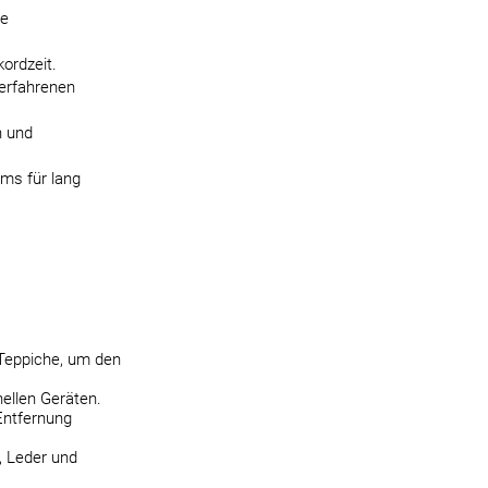
se
ordzeit.
erfahrenen
n und
ms für lang
 Teppiche, um den
ellen Geräten.
Entfernung
, Leder und