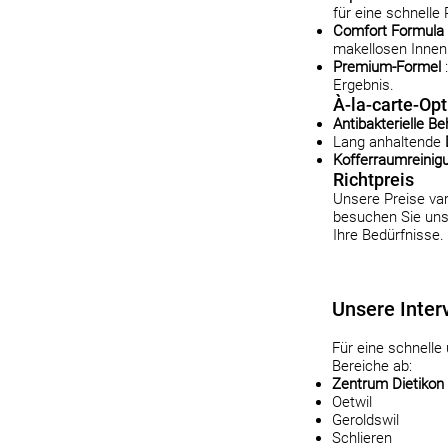
für eine schnelle
Comfort Formula
makellosen Inne
Premium-Formel
:
Ergebnis.
À-la-carte-Op
Antibakterielle B
Lang anhaltende
Kofferraumreinig
Richtpreis
Unsere Preise va
besuchen Sie uns
Ihre Bedürfnisse.
Unsere Inter
Für eine schnelle
Bereiche ab:
Zentrum Dietikon
Oetwil
Geroldswil
Schlieren