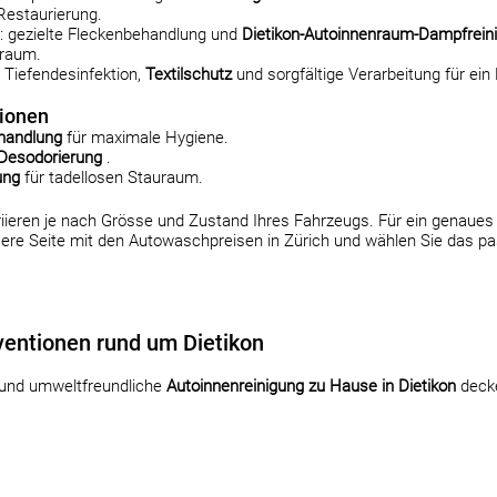
 Restaurierung.
: gezielte Fleckenbehandlung und
Dietikon-Autoinnenraum-Dampfrein
nraum.
 Tiefendesinfektion,
Textilschutz
und sorgfältige Verarbeitung für ein
tionen
ehandlung
für maximale Hygiene.
Desodorierung
.
ung
für tadellosen Stauraum.
riieren je nach Grösse und Zustand Ihres Fahrzeugs. Für ein genaue
ere Seite
mit den Autowaschpreisen in Zürich
und wählen Sie das pa
ventionen rund um Dietikon
 und umweltfreundliche
Autoinnenreinigung zu Hause in Dietikon
decke