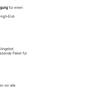
igung
für einen
 High-End-
s Angebot
ssende Paket für
n wir alle