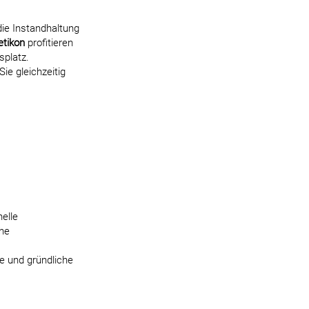
 die Instandhaltung
etikon
profitieren
splatz.
ie gleichzeitig
elle
che
e und gründliche