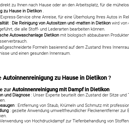
 direkt zu Ihnen nach Hause oder an den Arbeitsplatz, für die mühelo
g zu Hause in Dietikon
.
 Express-Service ohne Anreise, für eine Überholung Ihres Autos in Rek
lität
:
Die Reinigung von Autositzen und -matten in Dietikon
wird von 
eführt, die alle Stoff- und Lederarten bearbeiten können.
sche Autowaschanlage Dietikon
mit biologisch abbaubaren Produkte
asserverbrauch.
aßgeschneiderte Formeln basierend auf dem Zustand Ihres Innenrau
nisse und einen gesunden Innenraum.
re
Autoinnenreinigung zu Hause in Dietikon
?
te zur
Autoinnenreinigung mit Dampf in Dietikon
ion und Diagnose
: Unser Experte beurteilt den Zustand der Sitze und
en.
bsaugen
: Entfernung von Staub, Krümeln und Schmutz mit profession
dlung
: gezielte Anwendung umweltfreundlicher Fleckenentferner zur 
ken.
 Verwendung von Hochdruckdampf zur Tiefenbehandlung von Stoffen