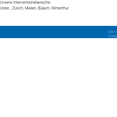
Unsere Interventionsbereiche:
Uster
, Zürich,
Meilen,
Bülach,
Winterthur
2021
VORB